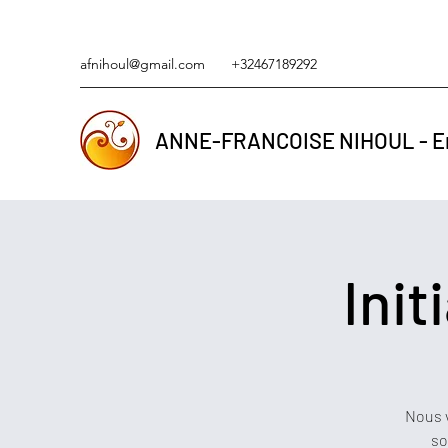
afnihoul@gmail.com
+32467189292
ANNE-FRANCOISE NIHOUL - En
Ini
Nous 
so