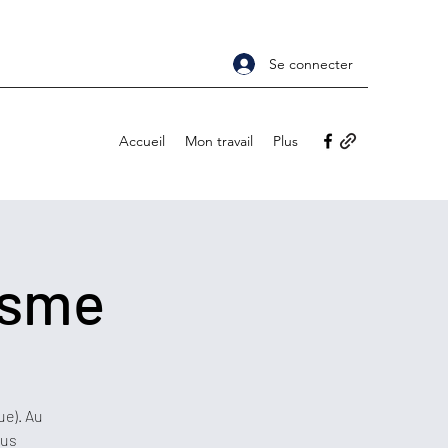
Se connecter
Accueil
Mon travail
Plus
isme
e). Au
ous